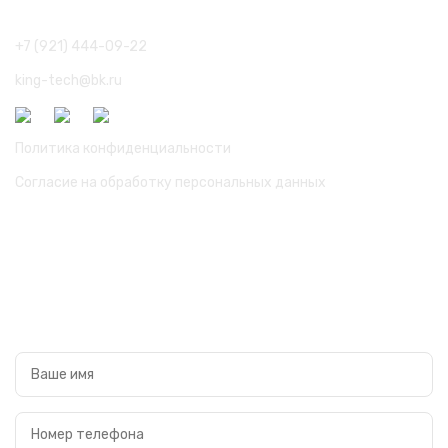
Ленинградская область г. Кингисепп. Ул. Ново-Порхово д. 73
+7 (921) 444-09-22
king-tech@bk.ru
Политика конфиденциальности
Согласие на обработку персональных данных
Карта сайта
Каталог
Остались вопросы?